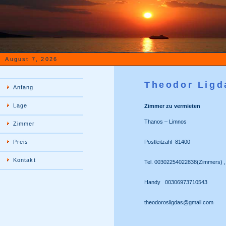
August 7, 2026
Theodor Ligd
Anfang
Lage
Zimmer zu vermieten
Thanos – Limnos
Zimmer
Preis
Postleitzahl 81400
Kontakt
Tel.
00302254022838(Zimmers) 
Handy 00306973710543
theodorosligdas@gmail.com