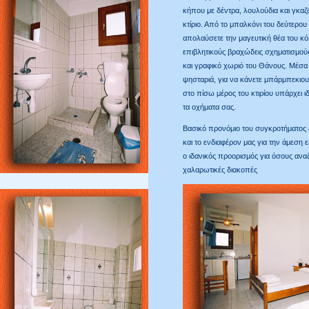
κήπου με δέντρα, λουλούδια και γκα
κτίριο. Από το μπαλκόνι του δεύτερο
απολαύσετε την μαγευτική θέα του κό
επιβλητικούς βραχώδεις σχηματισμού
και γραφικό χωριό του Θάνους. Μέσα
ψησταριά, για να κάνετε μπάρμπεκιου
στο πίσω μέρος του κτιρίου υπάρχει 
τα οχήματα σας.
Βασικό προνόμιο του συγκροτήματος 
και το ενδιαφέρον μας για την άμεση 
ο ιδανικός προορισμός για όσους αναζ
χαλαρωτικές διακοπές