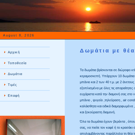
August 8, 2026
Δωμάτια με θέ
Αρχική
Τοποθεσία
Τα δωμάτια βρίσκονται σε διώροφο κτ
Δωμάτια
κεραμοσκεπή. Υπάρχουν 10 δωμάτια τω
μπάνιο και 2 των 40 τ.μ. με 2 άνετους
Τιμές
εξοπλισμένα με όλες τις απαραίτητες
ευχάριστα κατά την διαμονή σας στο 
Επαφή
μπάνιο , ψυγείο ,τηλεόραση , air condi
καλάισθητα και ειδικά διαμορφωμένα 
και ξεκούραστη διαμονή.
Όλα τα δωμάτια έχουν βεράντα , όπο
σας, να πιείτε τον καφέ ή το κρασάκι
απολαμβάνοντας παράλληλα τη θέα τ